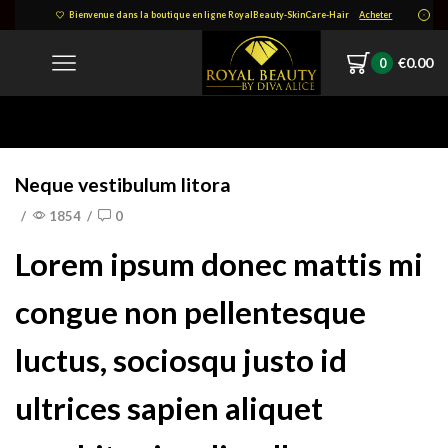
Bienvenue dans la boutique en ligne RoyalBeauty-SkinCare-Hair
Acheter
€
0.00
0
Home
Category: Fashion
Neque vestibulum litora
/
1854
/
0
Lorem ipsum donec mattis mi
congue non pellentesque
luctus, sociosqu justo id
ultrices sapien aliquet