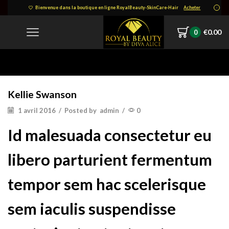
Bienvenue dans la boutique en ligne RoyalBeauty-SkinCare-Hair
Acheter
€
0.00
0
Home
Testimonial
Kellie Swanson
Kellie Swanson
1 avril 2016
/
Posted by
admin
/
0
Id malesuada consectetur eu
libero parturient fermentum
tempor sem hac scelerisque
sem iaculis suspendisse