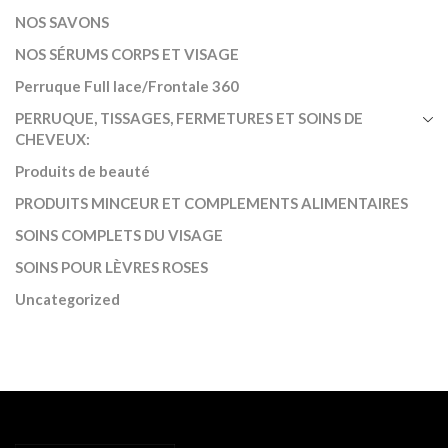
NOS SAVONS
NOS SÉRUMS CORPS ET VISAGE
Perruque Full lace/Frontale 360
PERRUQUE, TISSAGES, FERMETURES ET SOINS DE
CHEVEUX:
Produits de beauté
PRODUITS MINCEUR ET COMPLEMENTS ALIMENTAIRES
SOINS COMPLETS DU VISAGE
SOINS POUR LÈVRES ROSES
Uncategorized