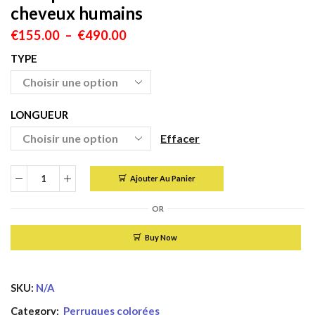
cheveux humains
Plage
€
155.00
–
€
490.00
de
TYPE
prix :
€155.00
à
€490.00
LONGUEUR
Effacer
Ajouter Au Panier
quantité
de
OR
Perruque
brésilienne
Buy Now
body
wave
SKU:
N/A
couleur
brun
Category:
Perruques colorées