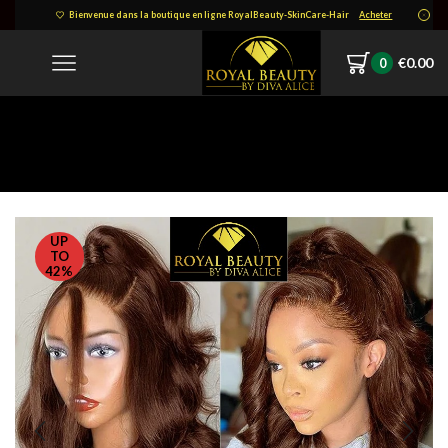
Bienvenue dans la boutique en ligne RoyalBeauty-SkinCare-Hair
Acheter
€
0.00
0
Accueil
PERRUQUE, TISSAGES, FERMETURES ET SOINS DE CHEVEUX:
Perruques Colorées
UP
TO
42%