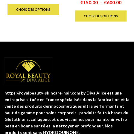
Plage
€
150.00
–
€
600.00
de
Ce
de
Ce
prix :
produit
CHOIX DES OPTIONS
prix :
pro
CHOIX DES OPTIONS
€155.00
a
€150.
a
à
plusieurs
à
plu
€490.00
variations.
€600.
var
Les
Les
options
opt
peuvent
pe
être
êtr
choisies
cho
sur
sur
la
la
page
https://royalbeauty-skincare-hair.com by Diva Alice est une
pa
du
entreprise située en France spécialisée dans la fabrication et la
du
produit
vente des produits dermocosmétiques ultra performants et
pro
haut de gamme pour soins corporels , produits faits à bases du
Glutathions, collagène, et des vitamines pour maintenir votre
peau en bonne santé et la nettoyer en profondeur. Nos
produits sont sans HYDROQUINONE.