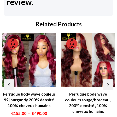
review.
Related Products
UP
UP
TO
TO
42%
42%
Perruque body wave couleur
Perruque bode wave
99j burgundy 200% densité
couleurs rouge/bordeau ,
100% cheveux humains
200% densité , 100%
cheveux humains
Plage
€
155.00
–
€
490.00