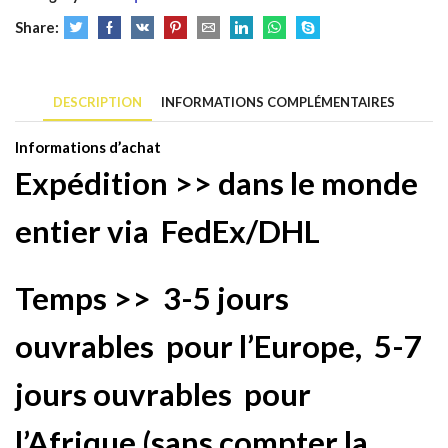
foncé
Share:
4#
lace
transparente
DESCRIPTION
INFORMATIONS COMPLÉMENTAIRES
200%
densité
Informations d’achat
100%
Expédition >> dans le monde
cheveux
humains
entier via
FedEx/DHL
Temps >>
3-5 jours
ouvrables
pour l’Europe,
5-7
jours ouvrables
pour
l’Afrique (sans compter la