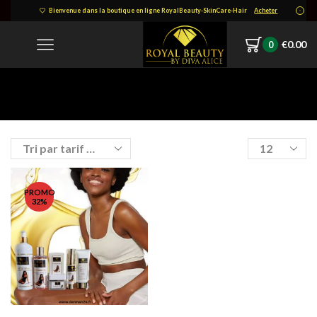
Bienvenue dans la boutique en ligne RoyalBeauty-SkinCare-Hair
Acheter
€
0.00
0
Accueil
Shop
Produits Identifiés “Gamme Pour Peau Noire”
Products
per
page
PROMO
32%