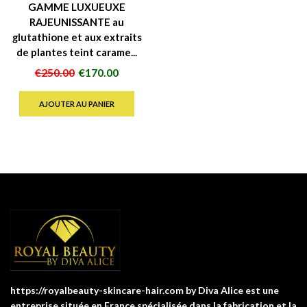
GAMME LUXUEUXE
RAJEUNISSANTE au
glutathione et aux extraits
de plantes teint carame...
Le
Le
€
250.00
€
170.00
prix
prix
initial
actuel
AJOUTER AU PANIER
était :
est :
€250.00.
€170.00.
https://royalbeauty-skincare-hair.com by Diva Alice est une
entreprise située en France spécialisée dans la fabrication et la