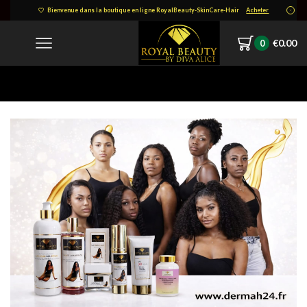
Bienvenue dans la boutique en ligne RoyalBeauty-SkinCare-Hair
Acheter
€
0.00
0
Home
WhatsApp Image 2026-04-01 At 18.46.17 (2)