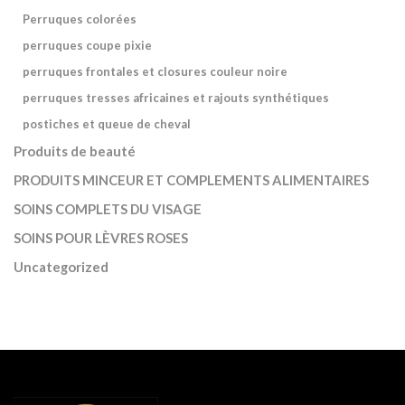
Perruques colorées
perruques coupe pixie
perruques frontales et closures couleur noire
perruques tresses africaines et rajouts synthétiques
postiches et queue de cheval
Produits de beauté
PRODUITS MINCEUR ET COMPLEMENTS ALIMENTAIRES
SOINS COMPLETS DU VISAGE
SOINS POUR LÈVRES ROSES
Uncategorized