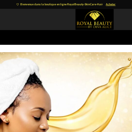
Bienvenue dans la boutique en ligne RoyalBeauty-SkinCare-Hair
Acheter
)