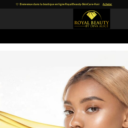
Bienvenue dans la boutique en ligne RoyalBeauty-SkinCare-Hair
Acheter
)