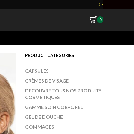
0
Return to previous page
PRODUCT CATEGORIES
CAPSULES
CRÈMES DE VISAGE
DECOUVRE TOUS NOS PRODUITS
COSMÉTIQUES
GAMME SOIN CORPOREL
GEL DE DOUCHE
GOMMAGES