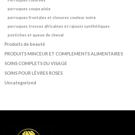
Perruques colorées
perruques coupe pixie
perruques frontales et closures couleur noire
perruques tresses africaines et rajouts synthétiques
postiches et queue de cheval
Produits de beauté
PRODUITS MINCEUR ET COMPLEMENTS ALIMENTAIRES
SOINS COMPLETS DU VISAGE
SOINS POUR LÈVRES ROSES
Uncategorized