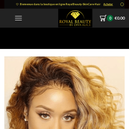
Bienvenue dans la boutique en ligne RoyalBeauty-SkinCare-Hair
Acheter
€
0.00
0
Home
0C740ABE-7440-4bb5-BC37-65C9BA882172_720x.png