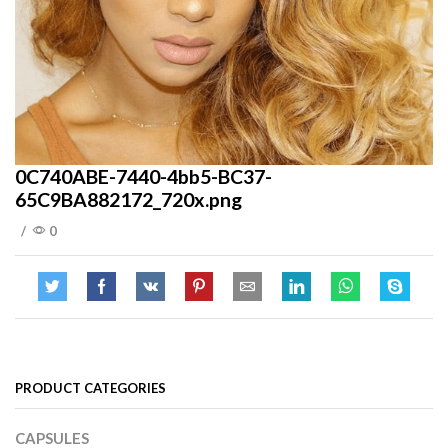
0C740ABE-7440-4bb5-BC37-
65C9BA882172_720x.png
/
0
PRODUCT CATEGORIES
CAPSULES