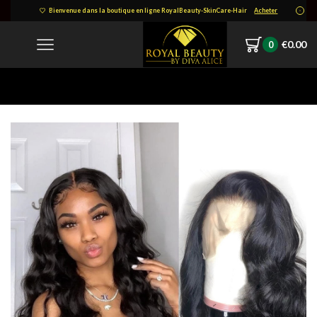
Bienvenue dans la boutique en ligne RoyalBeauty-SkinCare-Hair
Acheter
€
0.00
0
Home
-428907067-1759900701