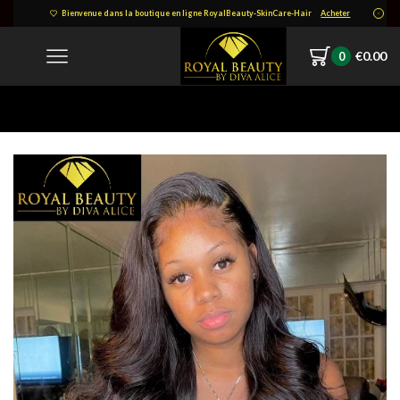
Bienvenue dans la boutique en ligne RoyalBeauty-SkinCare-Hair
Acheter
€
0.00
0
Home
-10877795531611571873