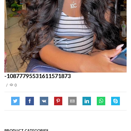
-10877795531611571873
/
0
PRODUCT CATEGORIES