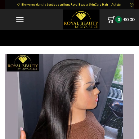
Bienvenue dans la boutique en ligne RoyalBeauty-SkinCare-Hair
Acheter
€
0.00
0
Home
Internet_20220426_134732_11