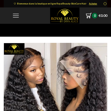
Bienvenue dans la boutique en ligne RoyalBeauty-SkinCare-Hair
Acheter
€
0.00
0
Home
Internet_20220426_122043_2