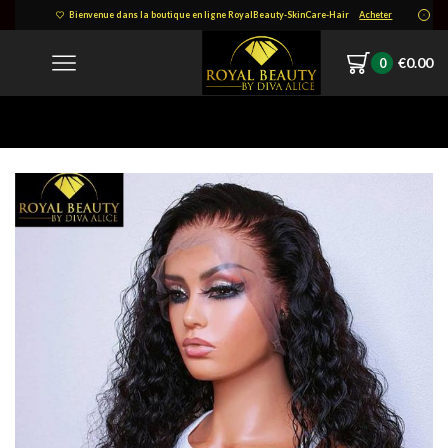
Bienvenue dans la boutique en ligne RoyalBeauty-SkinCare-Hair
Acheter
€
0.00
0
Home
Internet_20220426_122043_4