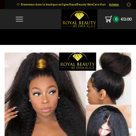
Bienvenue dans la boutique en ligne RoyalBeauty-SkinCare-Hair
Acheter
€
0.00
0
Home
Internet_20220426_102501_15