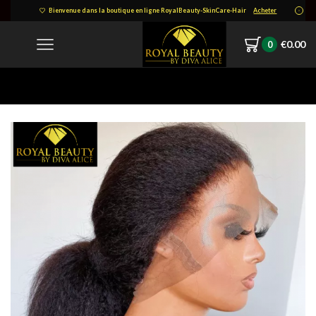
Bienvenue dans la boutique en ligne RoyalBeauty-SkinCare-Hair
Acheter
€
0.00
0
Home
Internet_20220426_102501_12