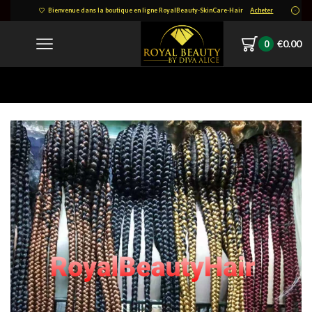
Bienvenue dans la boutique en ligne RoyalBeauty-SkinCare-Hair
Acheter
€
0.00
0
Home
1637402944985.png