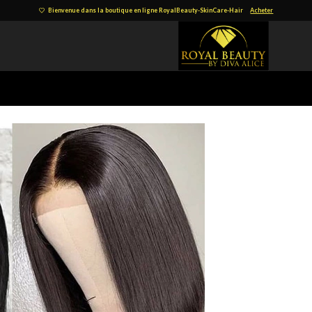
Bienvenue dans la boutique en ligne RoyalBeauty-SkinCare-Hair
Acheter