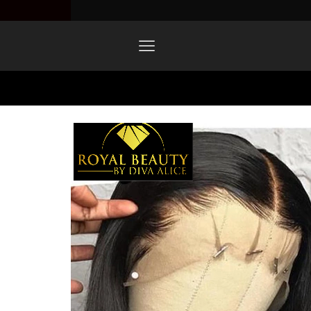
Home
1620075643861.png