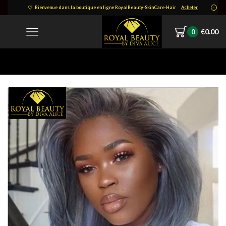
Bienvenue dans la boutique en ligne RoyalBeauty-SkinCare-Hair
Acheter
€
0.00
0
Home
1627682298263.png