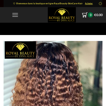
Bienvenue dans la boutique en ligne RoyalBeauty-SkinCare-Hair
Acheter
€
0.00
0
Home
557869189-1139369491-2.jpg