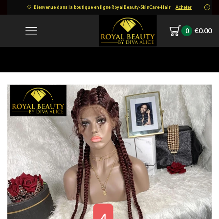
Bienvenue dans la boutique en ligne RoyalBeauty-SkinCare-Hair
Acheter
€
0.00
0
Home
1646000563301.png