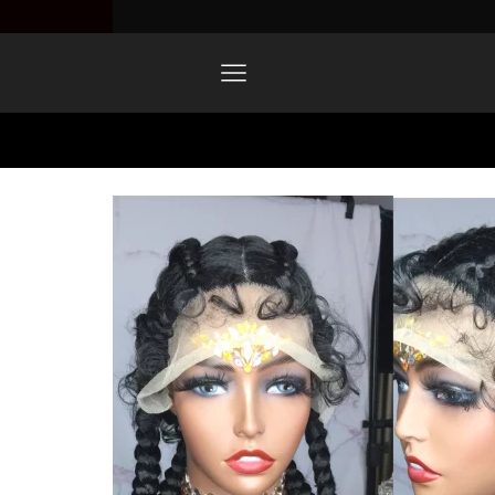
Home
1646000625468-2.png