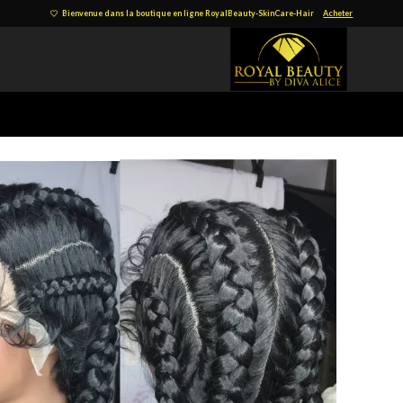
Bienvenue dans la boutique en ligne RoyalBeauty-SkinCare-Hair
Acheter