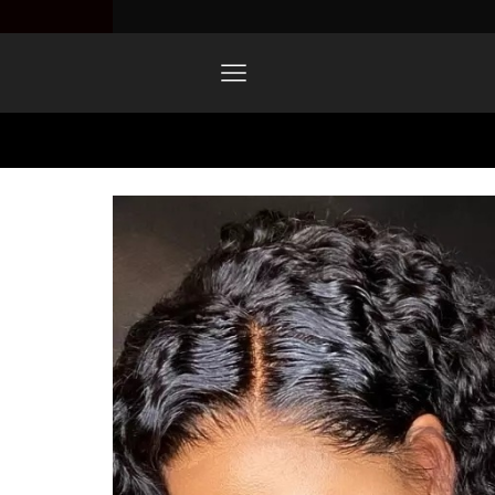
Home
1766635291909839703.jpg