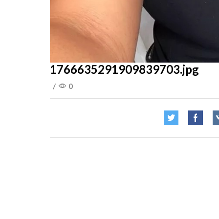
1766635291909839703.jpg
/
0