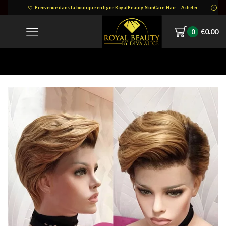
Bienvenue dans la boutique en ligne RoyalBeauty-SkinCare-Hair
Acheter
€
0.00
0
Home
1619979097421.png