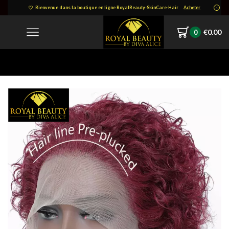
Bienvenue dans la boutique en ligne RoyalBeauty-SkinCare-Hair
Acheter
€
0.00
0
Home
1645975014702.png