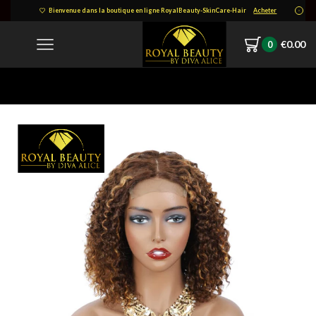
Bienvenue dans la boutique en ligne RoyalBeauty-SkinCare-Hair
Acheter
€
0.00
0
Home
1618639172622.png