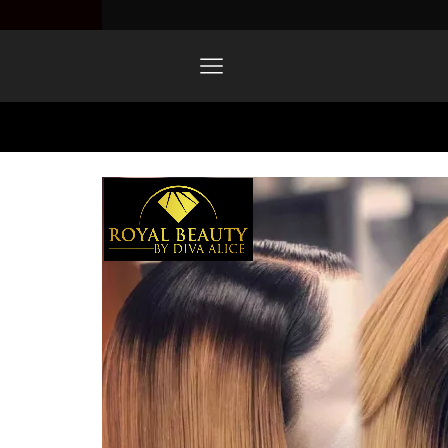
Home
1620927976037-1.png