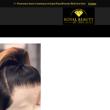
Bienvenue dans la boutique en ligne RoyalBeauty-SkinCare-Hair
Acheter