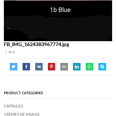
FB_IMG_1624383967774.jpg
/
0
PRODUCT CATEGORIES
CAPSULES
CRÈMES DE VISAGE