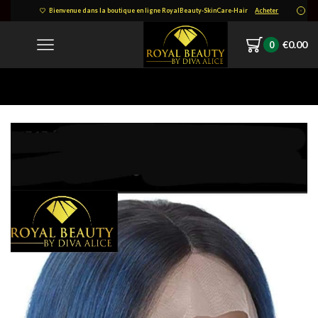
Bienvenue dans la boutique en ligne RoyalBeauty-SkinCare-Hair
Acheter
€
0.00
0
Home
FB_IMG_1624383967774.jpg