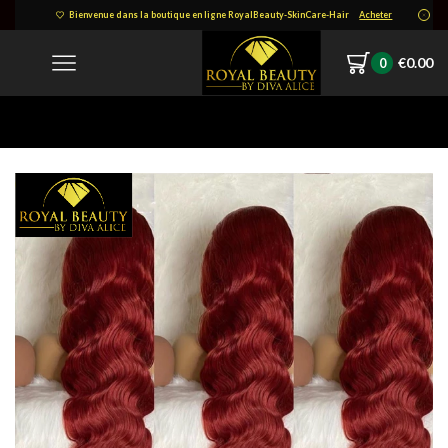
Bienvenue dans la boutique en ligne RoyalBeauty-SkinCare-Hair
Acheter
€
0.00
0
Home
1645451052541.png