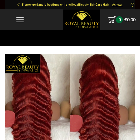
Bienvenue dans la boutique en ligne RoyalBeauty-SkinCare-Hair
Acheter
€
0.00
0
Home
1645449663293.png