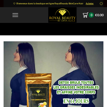
Bienvenue dans la boutique en ligne RoyalBeauty-SkinCare-Hair
Acheter
€
0.00
0
Home
IMG-20211219-WA0314-2.jpg