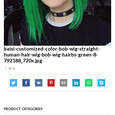
baisi-customized-color-bob-wig-straight-
human-hair-wig-bob-wig-hairbs-green-8-
792188_720x.jpg
/
0
PRODUCT CATEGORIES