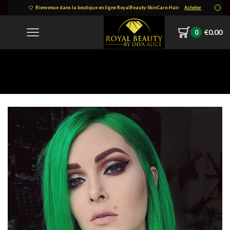
Bienvenue dans la boutique en ligne RoyalBeauty-SkinCare-Hair
Acheter
€
0.00
0
Home
Baisi-Customized-Color-Bob-Wig-Straight-Human-Hair-
Wig-Bob-Wig-Hairbs-Green-8-792188_720x.jpg