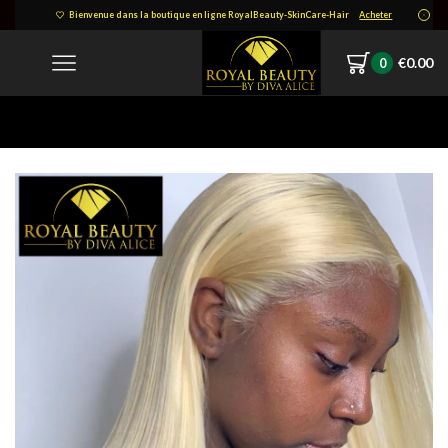
Bienvenue dans la boutique en ligne RoyalBeauty-SkinCare-Hair
Acheter
€
0.00
0
Home
10983707642088608245.jpg