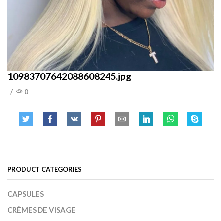
10983707642088608245.jpg
/
0
PRODUCT CATEGORIES
CAPSULES
CRÈMES DE VISAGE