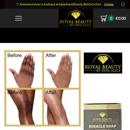
Bienvenue dans la boutique en ligne RoyalBeauty-SkinCare-Hair
Acheter
€
0.00
0
Home
IMG-20220224-WA0011.jpg