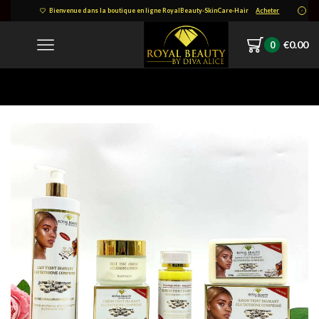
Bienvenue dans la boutique en ligne RoyalBeauty-SkinCare-Hair
Acheter
€
0.00
0
Home
IMG-20211207-WA0008-1.jpg