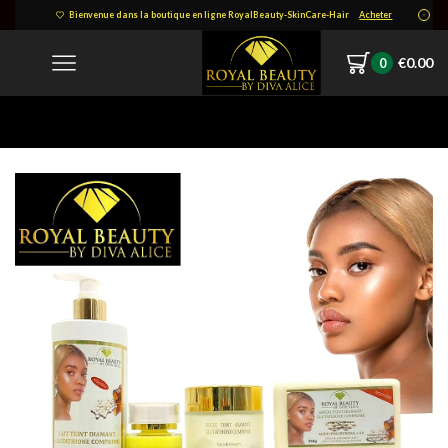
Bienvenue dans la boutique en ligne RoyalBeauty-SkinCare-Hair
Acheter
€
0.00
0
Home
IMG-20211215-WA0021-1.jpg