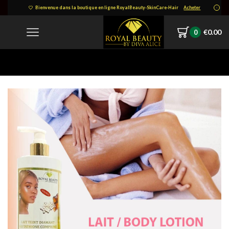
Bienvenue dans la boutique en ligne RoyalBeauty-SkinCare-Hair
Acheter
€
0.00
0
Home
IMG-20220125-WA0037.jpg