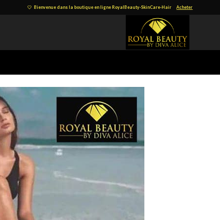
Bienvenue dans la boutique en ligne RoyalBeauty-SkinCare-Hair
Acheter