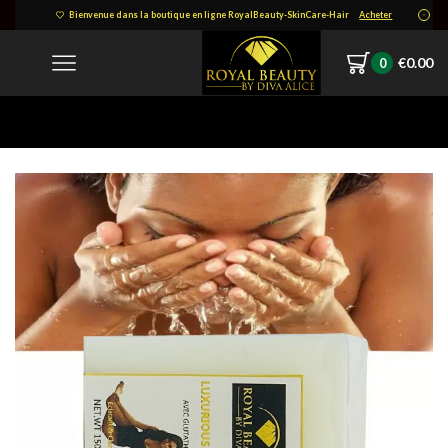
Bienvenue dans la boutique en ligne RoyalBeauty-SkinCare-Hair
Acheter
€
0.00
0
Home
IMG-20211217-WA0003-1.jpg