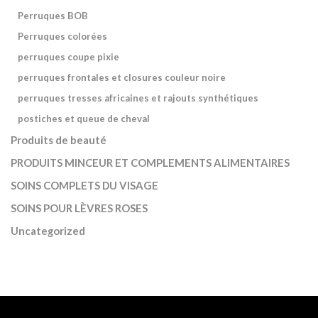
Perruques BOB
Perruques colorées
perruques coupe pixie
perruques frontales et closures couleur noire
perruques tresses africaines et rajouts synthétiques
postiches et queue de cheval
Produits de beauté
PRODUITS MINCEUR ET COMPLEMENTS ALIMENTAIRES
SOINS COMPLETS DU VISAGE
SOINS POUR LÈVRES ROSES
Uncategorized