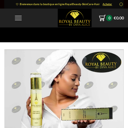
Bienvenue dans la boutique en ligne RoyalBeauty-SkinCare-Hair
Acheter
€
0.00
0
Home
IMG-20211213-WA0166-2.jpg