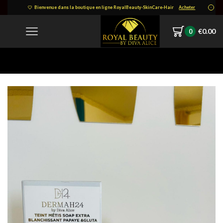
Bienvenue dans la boutique en ligne RoyalBeauty-SkinCare-Hair
Acheter
€
0.00
0
Home
IMG-20250305-WA0033-1152×1536