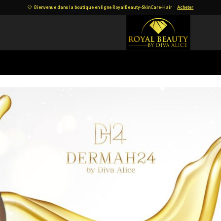
Bienvenue dans la boutique en ligne RoyalBeauty-SkinCare-Hair
Acheter