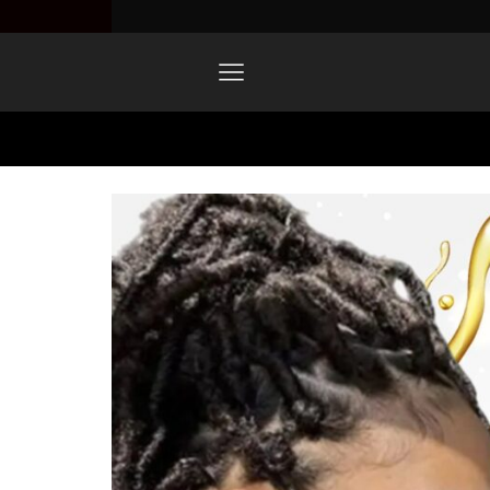
Home
42-1490×1536