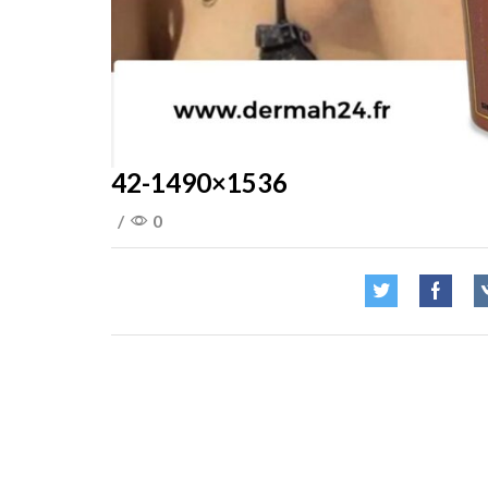
42-1490×1536
/
0