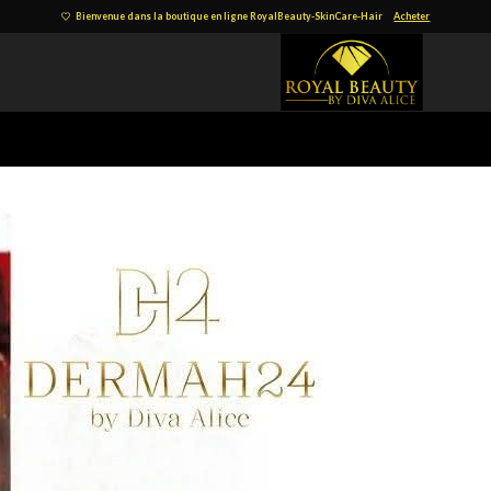
Bienvenue dans la boutique en ligne RoyalBeauty-SkinCare-Hair
Acheter