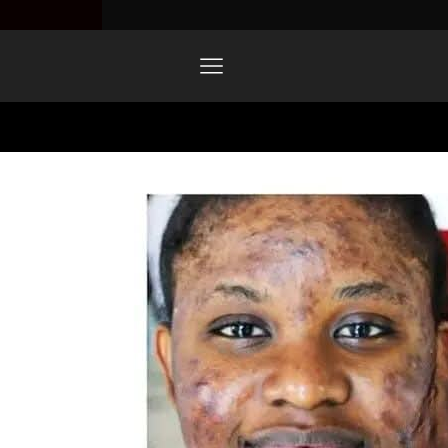
Home
FB_IMG_1740907852394