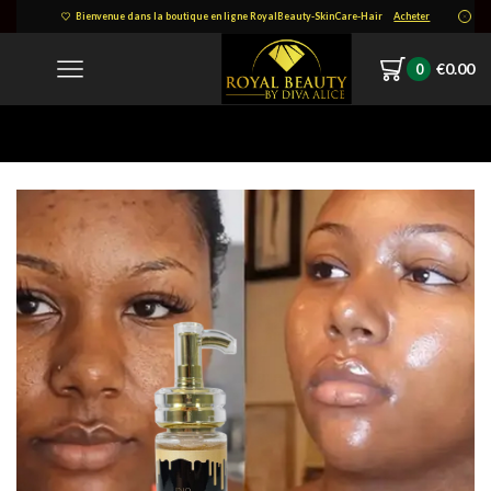
Bienvenue dans la boutique en ligne RoyalBeauty-SkinCare-Hair
Acheter
€
0.00
0
Home
80