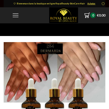
Bienvenue dans la boutique en ligne RoyalBeauty-SkinCare-Hair
Acheter
€
0.00
0
Home
FB_IMG_1740916109159