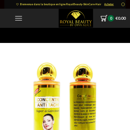
Bienvenue dans la boutique en ligne RoyalBeauty-SkinCare-Hair
Acheter
€
0.00
0
Home
1738398687204