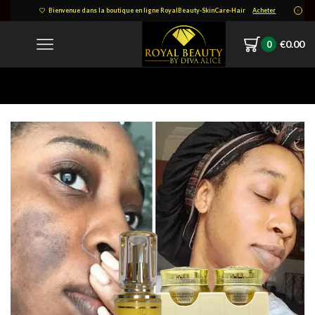
Bienvenue dans la boutique en ligne RoyalBeauty-SkinCare-Hair
Acheter
€
0.00
0
Home
64-1490×1536