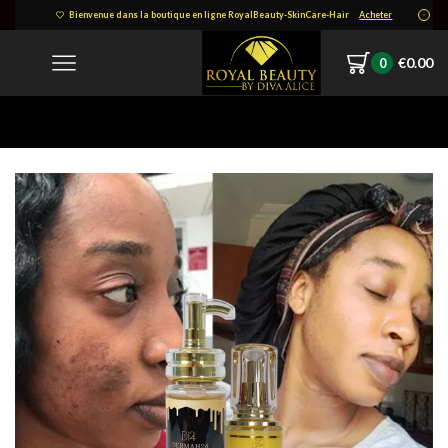
Bienvenue dans la boutique en ligne RoyalBeauty-SkinCare-Hair
Acheter
€
0.00
0
Home
63-1490×1536 (1)