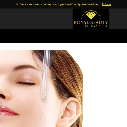
Bienvenue dans la boutique en ligne RoyalBeauty-SkinCare-Hair
Acheter