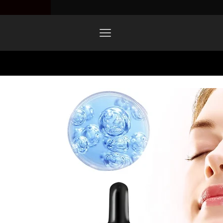
Home
1734217264909