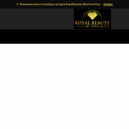
Bienvenue dans la boutique en ligne RoyalBeauty-SkinCare-Hair
Acheter